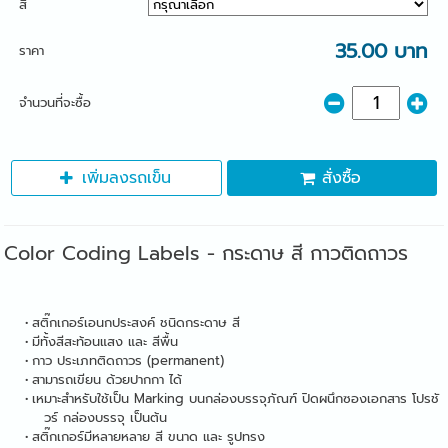
สี
35.00 บาท
ราคา
จำนวนที่จะซื้อ
เพิ่มลงรถเข็น
สั่งซื้อ
Color Coding Labels - กระดาษ สี กาวติดถาวร
สติ๊กเกอร์เอนกประสงค์ ชนิดกระดาษ สี
มีทั้งสีสะท้อนแสง และ สีพื้น
กาว ประเภทติดถาวร (permanent)
สามารถเขียน ด้วยปากกา ได้
เหมาะสำหรับใช้เป็น Marking บนกล่องบรรจุภัณฑ์ ปิดผนึกซองเอกสาร โปรชั
วร์ กล่องบรรจุ เป็นต้น
สติ๊กเกอร์มีหลายหลาย สี ขนาด และ รูปทรง