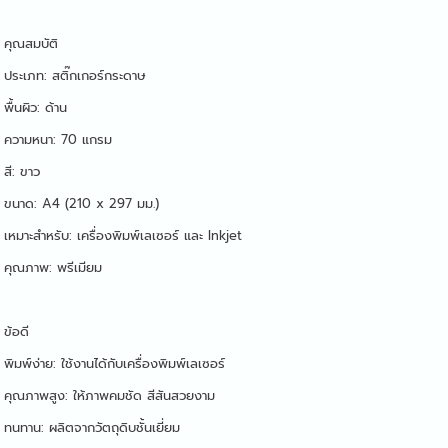
คุณสมบัติ
ประเภท: สติ๊กเกอร์กระดาษ
พื้นผิว: ด้าน
ความหนา: 70 แกรม
สี: ขาว
ขนาด: A4 (210 x 297 มม.)
เหมาะสำหรับ: เครื่องพิมพ์เลเซอร์ และ Inkjet
คุณภาพ: พรีเมียม
ข้อดี
พิมพ์ง่าย: ใช้งานได้กับเครื่องพิมพ์เลเซอร์
คุณภาพสูง: ให้ภาพคมชัด สีสันสวยงาม
ทนทาน: ผลิตจากวัตถุดิบชั้นเยี่ยม