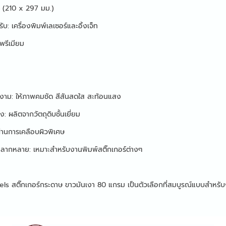
 (210 x 297 มม.)
ับ: เครื่องพิมพ์เลเซอร์และอิ้งเจ็ท
พรีเมียม
งาม: ให้ภาพคมชัด สีสันสดใส สะท้อนแสง
: ผลิตจากวัตถุดิบชั้นเยี่ยม
่านการเคลือบผิวพิเศษ
หลากหลาย: เหมาะสำหรับงานพิมพ์สติ๊กเกอร์ต่างๆ
els สติ๊กเกอร์กระดาษ ขาวมันเงา 80 แกรม เป็นตัวเลือกที่สมบูรณ์แบบสำหรั