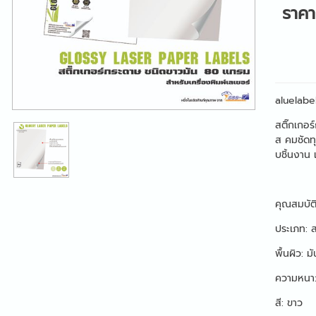
ราค
aluelabe
สติ๊กเกอ
ส คมชัดทุ
บชิ้นงาน 
คุณสมบัต
ประเภท: ส
พื้นผิว: 
ความหนา
สี: ขาว